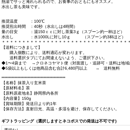
熱湯でサッと淹れられるので、お食事のおともにもオススメ。
水出し茶も美味です。
推奨温度 ：100℃
推奨煎出時間 ：40秒（水出しは4時間）
量の目安 ：湯150ｃｃに対し茶葉3ｇ（スプーン約一杯ほど）
水出し ：水1000Lに対し10ｇ （スプーン約3杯ほど）
＊＊＊＊＊＊＊＊＊＊＊＊＊＊＊＊＊＊＊＊＊＊＊＊＊＊＊＊＊＊＊
【送料につきまして】
購入個数により、送料適応が変わります。
送料選択タブにてお間違えないよう、ご選択下さい。
◆1〜4袋まで →クロネコヤマト便（対面渡し・追跡可・送料は地
◆5袋以上もしくは他商品含む合計6,480円以上 → 送料無料
********************************************
【名称】抹茶入り玄米茶
【原材料名】茶
【原料原産地名】静岡県内各所
【内容量】150g
【賞味期限】発送日より約1年
【保存方法】直射日光、高温・多湿を避け、保存してください。
ギフトラッピング（選択しますとネコポスでの発送は不可です)