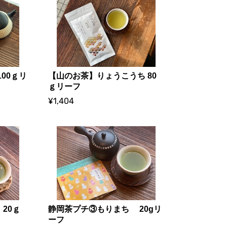
00ｇリ
【山のお茶】りょうこうち 80
ｇリーフ
¥1,404
20ｇ
静岡茶プチ③もりまち 20gリ
ーフ