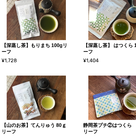
【深蒸し茶】もりまち 100gリ
【深蒸し茶】 はつくら 1
ーフ
ーフ
¥1,728
¥1,404
【山のお茶】てんりゅう 80ｇ
静岡茶プチ②はつくら 
リーフ
リーフ