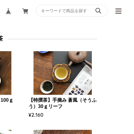
茶
100ｇ
【特撰茶】手摘み 蒼風（そうふ
う）30ｇリーフ
¥2,160