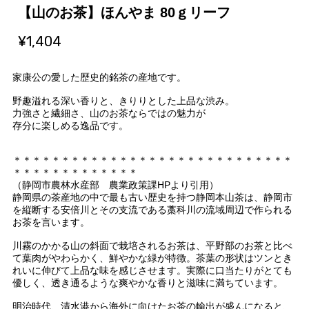
【山のお茶】ほんやま 80ｇリーフ
¥1,404
家康公の愛した歴史的銘茶の産地です。
野趣溢れる深い香りと、きりりとした上品な渋み。
力強さと繊細さ、山のお茶ならではの魅力が
存分に楽しめる逸品です。
＊＊＊＊＊＊＊＊＊＊＊＊＊＊＊＊＊＊＊＊＊＊＊＊＊＊＊＊＊
＊＊＊＊＊＊＊＊＊＊＊＊＊
（静岡市農林水産部 農業政策課HPより引用）
静岡県の茶産地の中で最も古い歴史を持つ静岡本山茶は、静岡市
を縦断する安倍川とその支流である藁科川の流域周辺で作られる
お茶を言います。
川霧のかかる山の斜面で栽培されるお茶は、平野部のお茶と比べ
て葉肉がやわらかく、鮮やかな緑が特徴。茶葉の形状はツンとき
れいに伸びて上品な味を感じさせます。実際に口当たりがとても
優しく、透き通るような爽やかな香りと滋味に満ちています。
明治時代、清水港から海外に向けたお茶の輸出が盛んになると、