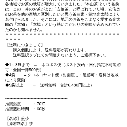
各地域でお茶の栽培が増大していきました。“本山茶”という名前
は、この一帯のお茶がまだ「安倍茶」と呼ばれていた頃、安倍奥
のお茶を他の産地と区別したいと思う茶農家・築地光太郎により
名付けられました。そこには、地元のお茶をこよなく愛する光太
郎の「本物」「本場」という熱いこだわりの意味が込められてい
たのかも知れません。
＊＊＊＊＊＊＊＊＊＊＊＊＊＊＊＊＊＊＊＊＊＊＊＊＊＊＊＊＊
＊＊＊＊
【送料につきまして】
購入個数により、送料適応が変わります。
送料選択タブにてお間違えないよう、ご選択下さい。
◆1～3袋まで → ネコポス便（ポスト投函・日付指定不可追跡
可・全国一律500円）
◆4袋 →クロネコヤマト便（対面渡し・追跡可・送料は地域
により変動）
◆5袋以上 → 送料無料（合計6,480円以上）
********************************************
推奨温度 ：70℃
推奨煎出時間 ：60秒
【名称】煎茶
【原材料名】茶